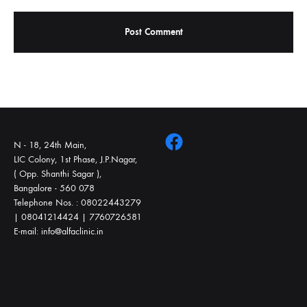
N - 18, 24th Main,
LIC Colony, 1st Phase, J.P.Nagar,
( Opp. Shanthi Sagar ),
Bangalore - 560 078
Telephone Nos. : 08022443279
| 08041214424 | 7760726581
E-mail: info@alfaclinic.in