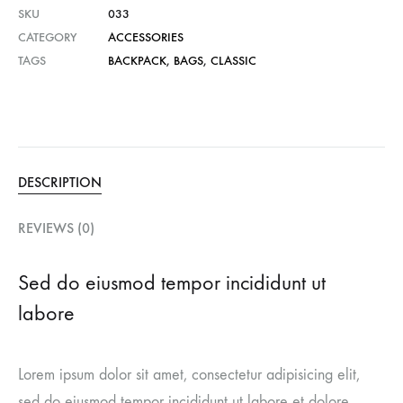
SKU
033
CATEGORY
ACCESSORIES
TAGS
BACKPACK
,
BAGS
,
CLASSIC
DESCRIPTION
REVIEWS (0)
Sed do eiusmod tempor incididunt ut
labore
Lorem ipsum dolor sit amet, consectetur adipisicing elit,
sed do eiusmod tempor incididunt ut labore et dolore