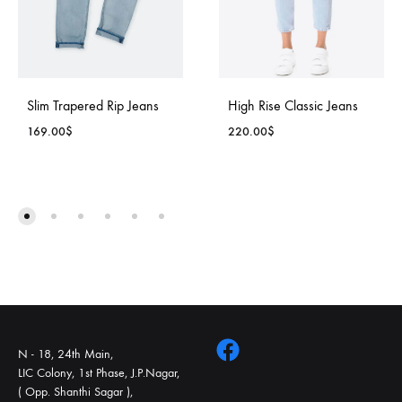
Slim Trapered Rip Jeans
High Rise Classic Jeans
169.00
$
220.00
$
N - 18, 24th Main,
LIC Colony, 1st Phase, J.P.Nagar,
( Opp. Shanthi Sagar ),